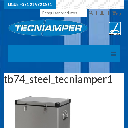
LIGUE:
+351 21 982 0861
Pesquisar
(0)
por:
tb74_steel_tecniamper1