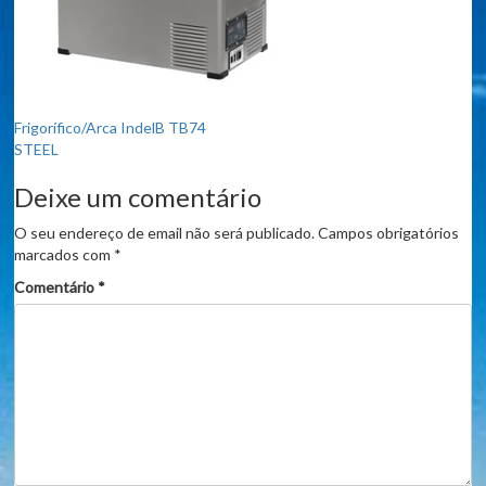
Navegação
Frigorífico/Arca IndelB TB74
STEEL
de
Deixe um comentário
artigos
O seu endereço de email não será publicado.
Campos obrigatórios
marcados com
*
Comentário
*