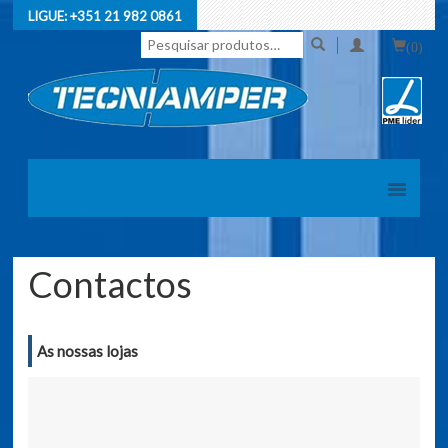
LIGUE:
+351 21 982 0861
Pesquisar
(0)
por:
Contactos
As nossas lojas