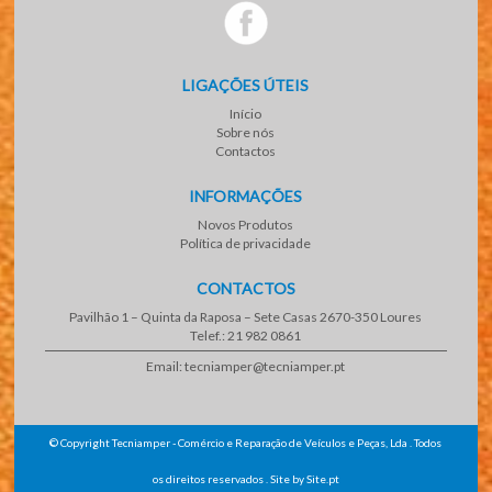
LIGAÇÕES ÚTEIS
Início
Sobre nós
Contactos
INFORMAÇÕES
Novos Produtos
Política de privacidade
CONTACTOS
Pavilhão 1 – Quinta da Raposa – Sete Casas 2670-350 Loures
Telef.: 21 982 0861
Email: tecniamper@tecniamper.pt
© Copyright Tecniamper - Comércio e Reparação de Veículos e Peças, Lda . Todos
os direitos reservados .
Site
by
Site.pt