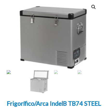
Frigorífico/Arca IndelB TB74 STEEL