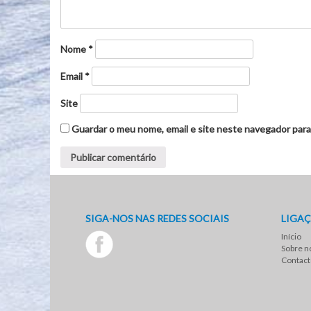
Nome
*
Email
*
Site
Guardar o meu nome, email e site neste navegador para
SIGA-NOS NAS REDES SOCIAIS
LIGAÇ
Início
Sobre n
Contact