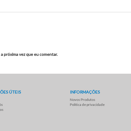
 a próxima vez que eu comentar.
ÕES ÚTEIS
INFORMAÇÕES
Novos Produtos
ós
Política de privacidade
os