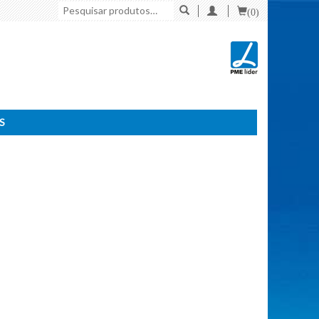
Pesquisar
(0)
por:
S