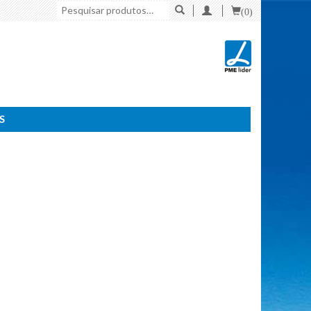
Pesquisar
(0)
por:
S