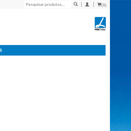
Pesquisar
(0)
por:
S