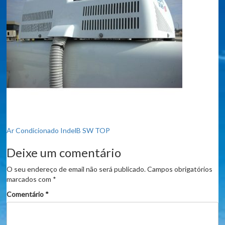
Navegação
Ar Condicionado IndelB SW TOP
de
Deixe um comentário
artigos
O seu endereço de email não será publicado.
Campos obrigatórios
marcados com
*
Comentário
*