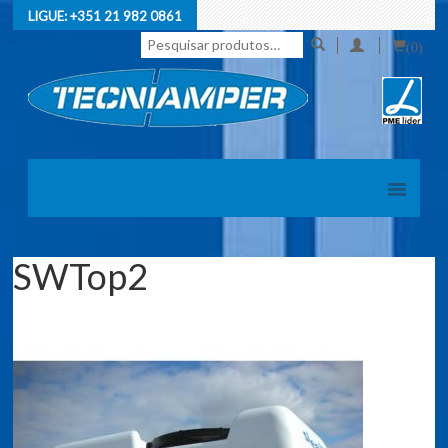
LIGUE:
+351 21 982 0861
Pesquisar
(0)
por:
SWTop2