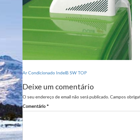
Navegação
Ar Condicionado IndelB SW TOP
de
Deixe um comentário
artigos
O seu endereço de email não será publicado.
Campos obriga
Comentário
*