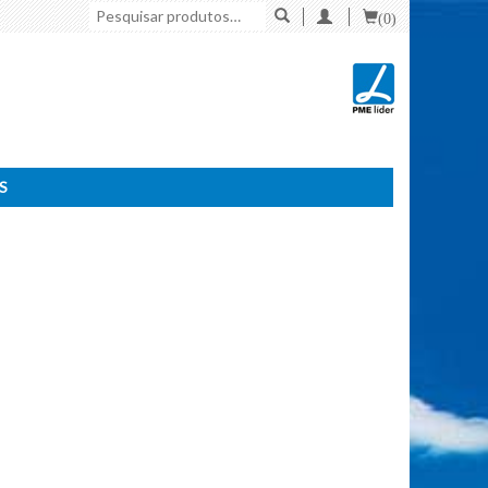
Pesquisar
(0)
por:
S