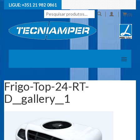
LIGUE:
+351 21 982 0861
Pesquisar
(0)
por:
Frigo-Top-24-RT-
D__gallery__1