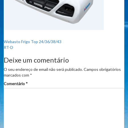
Navegação
Webasto Frigo Top 24/36/38/43
RT-D
de
Deixe um comentário
artigos
O seu endereço de email não será publicado.
Campos obrigatórios
marcados com
*
Comentário
*