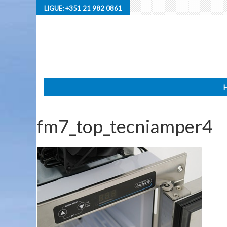
LIGUE:
+351 21 982 0861
fm7_top_tecniamper4