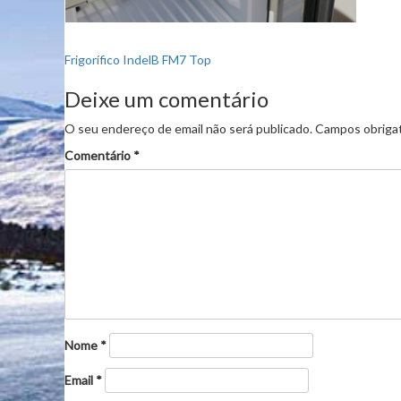
Navegação
Frigorífico IndelB FM7 Top
de
Deixe um comentário
artigos
O seu endereço de email não será publicado.
Campos obriga
Comentário
*
Nome
*
Email
*