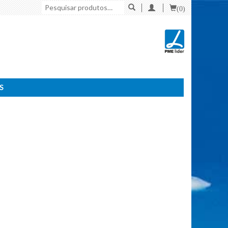
Pesquisar
(0)
por:
S