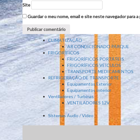
Site
Guardar o meu nome, email e site neste navegador para a
CLIMATIZAÇÃO
AR CONDICIONADO PARQUE
FRIGORÍFICOS
FRIGORÍFICOS PORTÁTEIS
FRIGORÍFICOS VEÍCULOS
TRANSPORTE MEDICAMENTOS
REFRIGERAÇÃO DE TRANSPORTE
Equipamentos Exterior
Equipamentos Interior
Ventiladores / Turbinas
VENTILADORES 12V
Sistemas Áudio / Vídeo