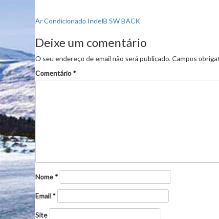
Navegação
Ar Condicionado IndelB SW BACK
de
Deixe um comentário
artigos
O seu endereço de email não será publicado.
Campos obriga
Comentário
*
Nome
*
Email
*
Site