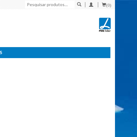
Pesquisar
(0)
por:
S