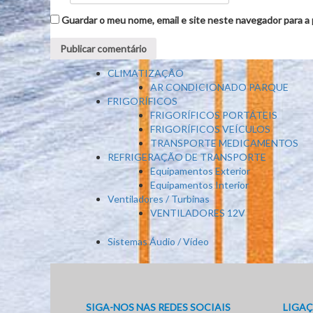
Guardar o meu nome, email e site neste navegador para a
CLIMATIZAÇÃO
AR CONDICIONADO PARQUE
FRIGORÍFICOS
FRIGORÍFICOS PORTÁTEIS
FRIGORÍFICOS VEÍCULOS
TRANSPORTE MEDICAMENTOS
REFRIGERAÇÃO DE TRANSPORTE
Equipamentos Exterior
Equipamentos Interior
Ventiladores / Turbinas
VENTILADORES 12V
Sistemas Áudio / Vídeo
SIGA-NOS NAS REDES SOCIAIS
LIGAÇ