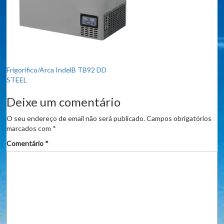
Navegação
Frigorífico/Arca IndelB TB92 DD
STEEL
de
Deixe um comentário
artigos
O seu endereço de email não será publicado.
Campos obrigatórios
marcados com
*
Comentário
*