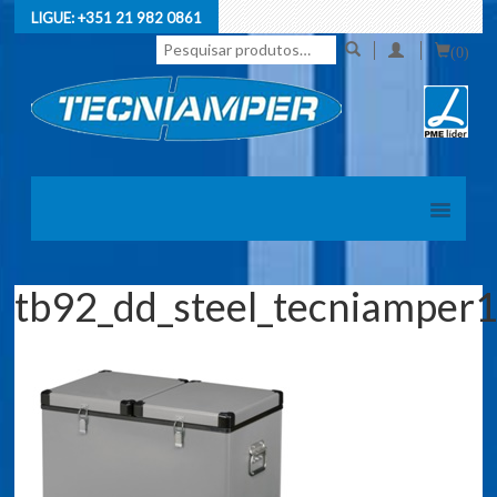
LIGUE:
+351 21 982 0861
Pesquisar
(0)
por:
tb92_dd_steel_tecniamper