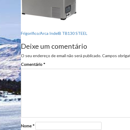
Navegação
Frigorífico/Arca IndelB TB130 STEEL
de
Deixe um comentário
artigos
O seu endereço de email não será publicado.
Campos obriga
Comentário
*
Nome
*