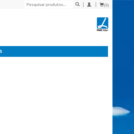
Pesquisar
(0)
por:
S