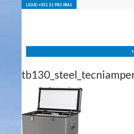
LIGUE:
+351 21 982 0861
tb130_steel_tecniampe