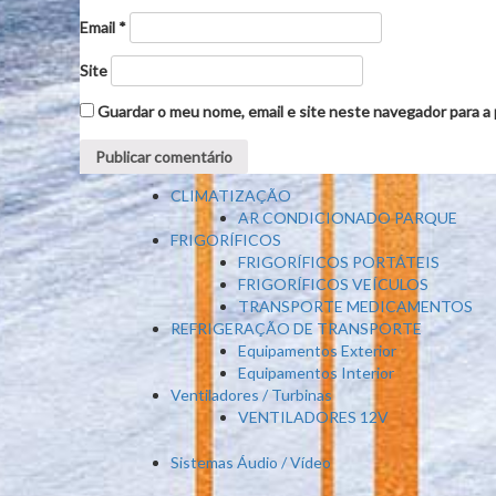
Email
*
Site
Guardar o meu nome, email e site neste navegador para a
CLIMATIZAÇÃO
AR CONDICIONADO PARQUE
FRIGORÍFICOS
FRIGORÍFICOS PORTÁTEIS
FRIGORÍFICOS VEÍCULOS
TRANSPORTE MEDICAMENTOS
REFRIGERAÇÃO DE TRANSPORTE
Equipamentos Exterior
Equipamentos Interior
Ventiladores / Turbinas
VENTILADORES 12V
Sistemas Áudio / Vídeo