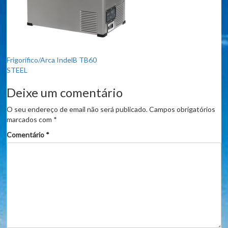
Navegação
Frigorífico/Arca IndelB TB60
STEEL
de
Deixe um comentário
artigos
O seu endereço de email não será publicado.
Campos obrigatórios
marcados com
*
Comentário
*