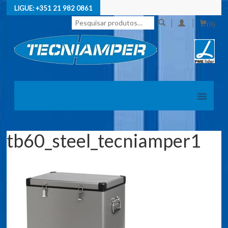
LIGUE:
+351 21 982 0861
Pesquisar
(0)
por:
tb60_steel_tecniamper1