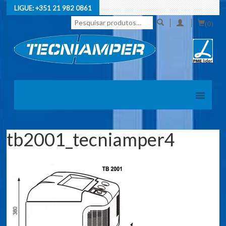
LIGUE:
+351 21 982 0861
Pesquisar
(0)
por:
tb2001_tecniamper4