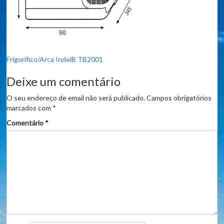
Navegação
Frigorífico/Arca IndelB TB2001
de
Deixe um comentário
artigos
O seu endereço de email não será publicado.
Campos obrigatórios
marcados com
*
Comentário
*