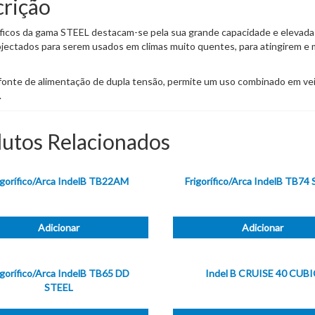
rição
íficos da gama STEEL destacam-se pela sua grande capacidade e elevada
jectados para serem usados em climas muito quentes, para atingirem 
fonte de alimentação de dupla tensão, permite um uso combinado em veicu
.
utos Relacionados
igorífico/Arca IndelB TB22AM
Frigorífico/Arca IndelB TB74
Adicionar
Adicionar
igorífico/Arca IndelB TB65 DD
Indel B CRUISE 40 CUBI
STEEL