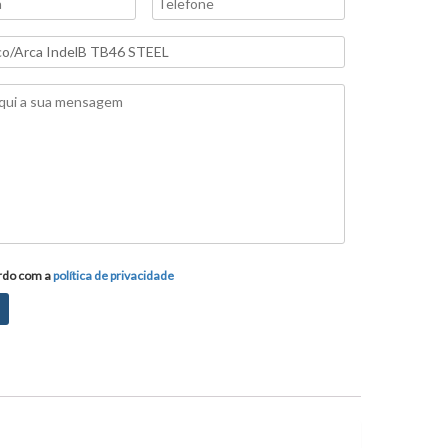
em
rdo com a
política de privacidade
ade
*