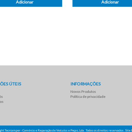
Adicionar
Adicionar
ÕES ÚTEIS
INFORMAÇÕES
Novos Produtos
ós
Política de privacidade
os
ght Tecniamper - Comércio e Reparação de Veículos e Peças, Lda . Todos os direitos reservados .
Site