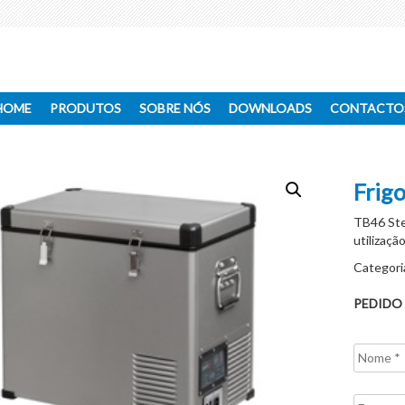
HOME
PRODUTOS
SOBRE NÓS
DOWNLOADS
CONTACTO
Frig
TB46 Ste
utilizaçã
Categori
PEDIDO
Nome
*
Empresa