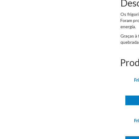
Desc
Os frigor
Foram pro
energia.
Graças à 
quebrada
Prod
Fr
Fr