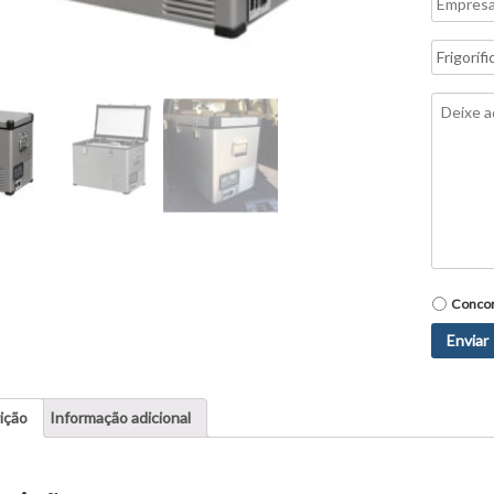
Assunto
Mensag
Política
Conco
de
privacid
ição
Informação adicional