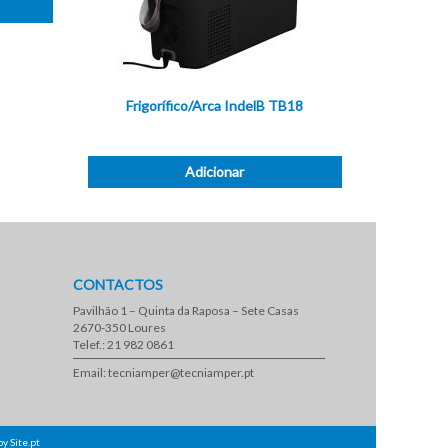
Frigorífico/Arca IndelB TB18
Adicionar
CONTACTOS
Pavilhão 1 – Quinta da Raposa – Sete Casas
2670-350 Loures
Telef.: 21 982 0861
Email: tecniamper@tecniamper.pt
by
Site.pt