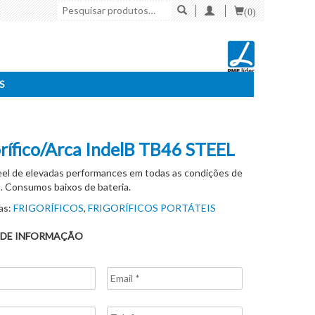
Pesquisar
(0)
por:
S
orífico/Arca IndelB TB46 STEEL
el de elevadas performances em todas as condições de
o. Consumos baixos de bateria.
as:
FRIGORÍFICOS
,
FRIGORÍFICOS PORTÁTEIS
 DE INFORMAÇÃO
Email
*
Telefone